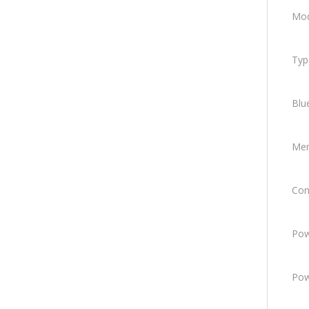
Mod
Typ
Blu
Mem
Conf
Pow
Pow