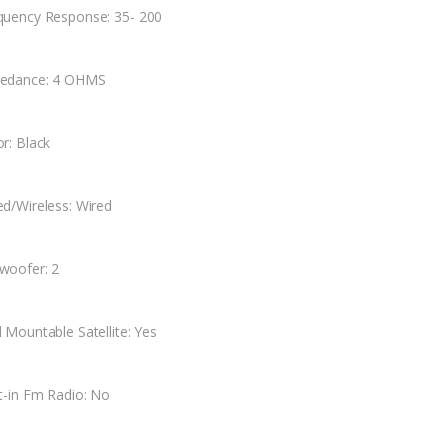
quency Response: 35- 200
edance: 4 OHMS
or: Black
ed/Wireless: Wired
woofer: 2
l Mountable Satellite: Yes
lt-in Fm Radio: No