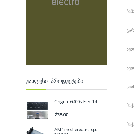
ჩამ
გარ
აუდ
აუდ
უახლესი პროდუქტები
სიგ
Original G400s Flex-14
მაქ
₾
35.00
მაქ
AM4 motherboard cpu