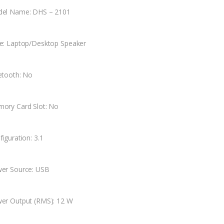
el Name: DHS – 2101
e: Laptop/Desktop Speaker
etooth: No
ory Card Slot: No
iguration: 3.1
er Source: USB
er Output (RMS): 12 W