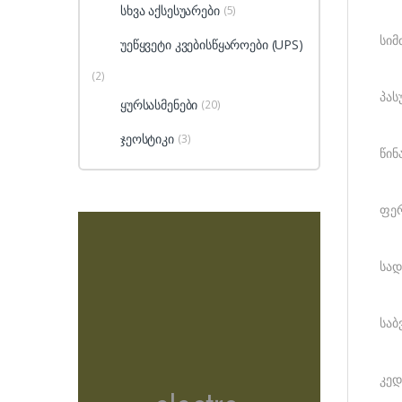
სხვა აქსესუარები
(5)
სიმ
უეწყვეტი კვებისწყაროები (UPS)
(2)
პას
ყურსასმენები
(20)
ჯეოსტიკი
(3)
წინ
ფერ
სად
საბ
კედ