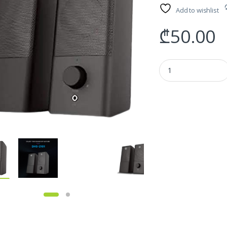
Add to wishlist
₾
50.00
HP 2101 Speaker - დი