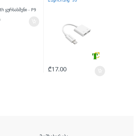
Lightning To
Lightningx2 Audio
Conveter
0
₾
17.00