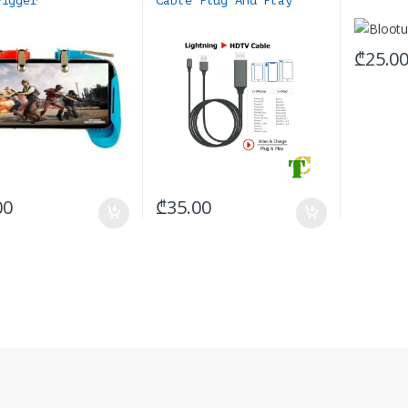
rigger
Cable Plug And Play
₾
25.0
00
₾
35.00