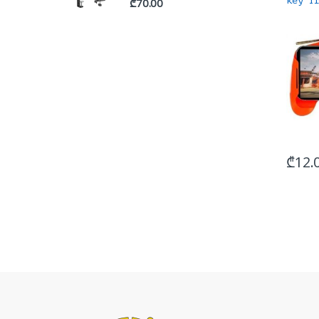
key T
₾
70.00
₾
12.