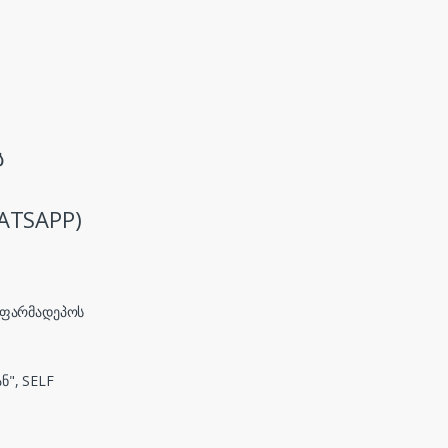
ს
ATSAPP)
, ფარმადეპოს
ნ", SELF