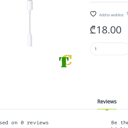
Add to wishlist
₾
18.00
გადამყვანი - Lightni
Reviews
sed on 0 reviews
Be th