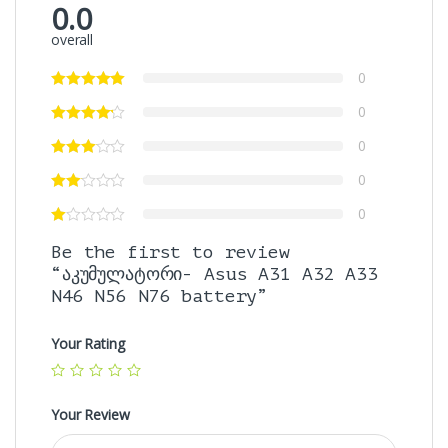
0.0
overall
0
0
0
0
0
Be the first to review
“აკუმულატორი- Asus A31 A32 A33
N46 N56 N76 battery”
Your Rating
Your Review