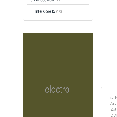
Intel Core I5
(10)
i5 
Asu
Zot
DDR