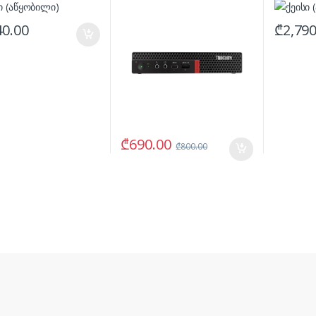
40.00
₾
2,790
₾
690.00
₾
800.00