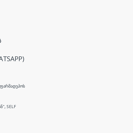
ს
ATSAPP)
, ფარმადეპოს
ნ", SELF