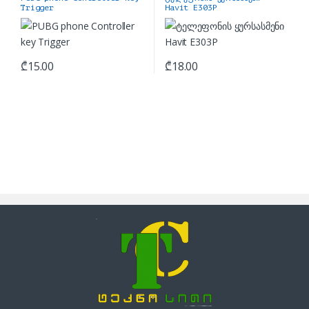
Trigger
Havit E303P
₾
15.00
₾
18.00