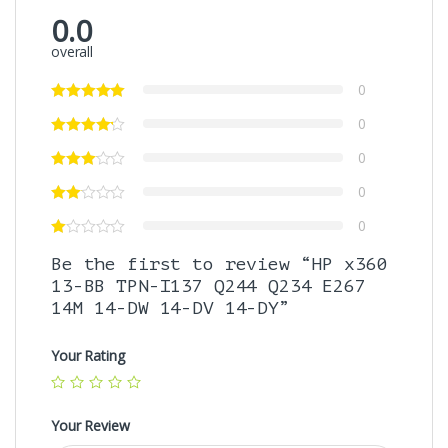
0.0
overall
0
0
0
0
0
Be the first to review “HP x360
13-BB TPN-I137 Q244 Q234 E267
14M 14-DW 14-DV 14-DY”
Your Rating
Your Review