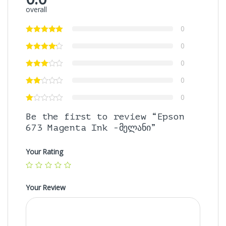
overall
0
0
0
0
0
Be the first to review “Epson
673 Magenta Ink -მელანი”
Your Rating
Your Review