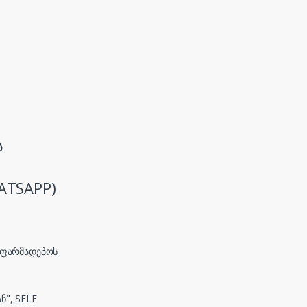
ს
ATSAPP)
, ფარმადეპოს
ნ", SELF