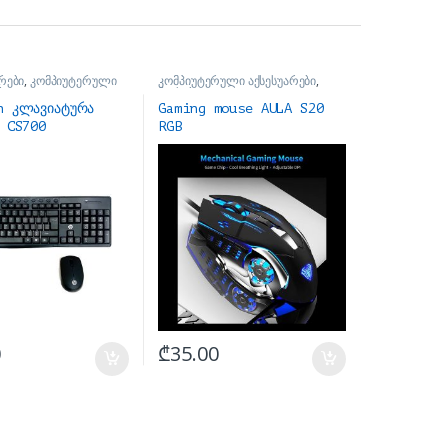
რები
,
კომპიუტერული
კომპიუტერული აქსესუარები
,
ბი
მაუსები
h კლავიატურა
Gaming mouse AULA S20
P CS700
RGB
0
₾
35.00